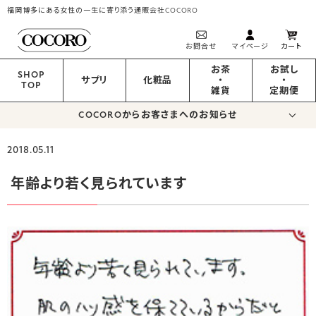
福岡博多にある女性の一生に寄り添う通販会社COCORO
お問合せ
マイページ
カート
お茶
お試し
SHOP
サプリ
化粧品
・
・
TOP
雑貨
定期便
COCOROからお客さまへのお知らせ
2018.05.11
年齢より若く見られています