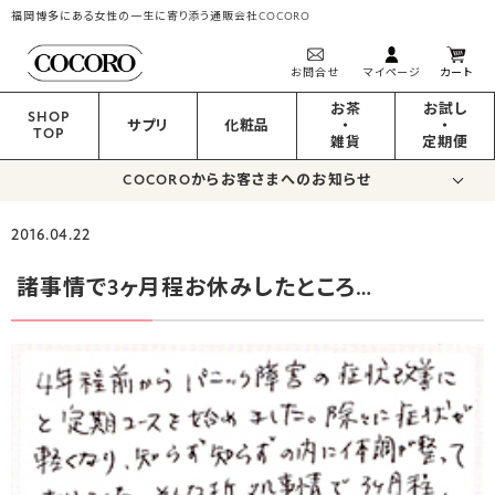
福岡博多にある女性の一生に寄り添う通販会社COCORO
お問合せ
マイページ
カート
お茶
お試し
SHOP
サプリ
化粧品
・
・
TOP
雑貨
定期便
COCOROからお客さまへのお知らせ
2016.04.22
諸事情で3ヶ月程お休みしたところ…