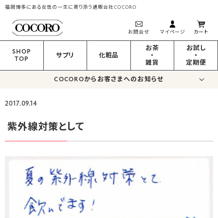
福岡博多にある女性の一生に寄り添う通販会社COCORO
お問合せ
マイページ
カート
お茶
お試し
SHOP
サプリ
化粧品
・
・
TOP
雑貨
定期便
COCOROからお客さまへのお知らせ
2017.09.14
紫外線対策として