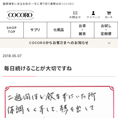
福岡博多にある女性の一生に寄り添う通販会社COCORO
お問合せ
マイページ
カート
お茶
お試し
SHOP
サプリ
化粧品
・
・
TOP
雑貨
定期便
COCOROからお客さまへのお知らせ
2018.05.07
毎日続けることが大切ですね