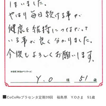
■
CoCoRoプラセンタ定期39回 福島県 Y.Oさま 51歳