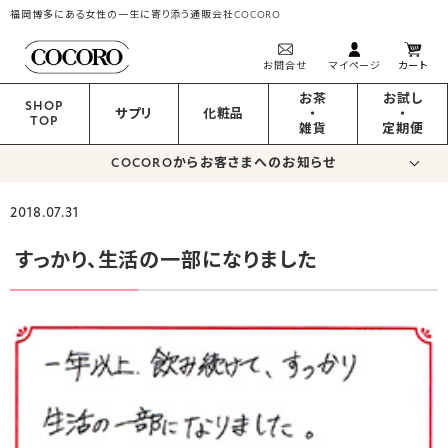
福岡博多にある女性の一生に寄り添う通販会社COCORO
お問合せ
マイページ
カート
お茶
お試し
SHOP
サプリ
化粧品
・
・
TOP
雑貨
定期便
COCOROからお客さまへのお知らせ
2018.07.31
すっかり、生活の一部になりました