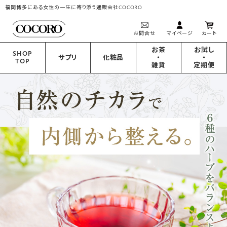
福岡博多にある女性の一生に寄り添う通販会社COCORO
お問合せ
マイページ
カート
お茶
お試し
SHOP
サプリ
化粧品
・
・
TOP
雑貨
定期便