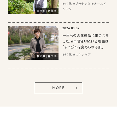
#60代 #プラセンタ #オールイ
ンワン
東京都 | 伊藤様
2026.03.07
一生ものの化粧品に出会えま
した。6年間使い続ける理由は
「すっぴんを褒められる肌」
#50代 #スキンケア
福岡県 | 森下様
MORE