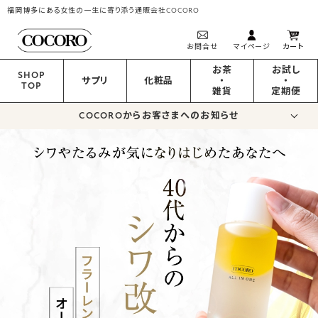
福岡博多にある女性の一生に寄り添う通販会社COCORO
お問合せ
マイページ
カート
お茶
お試し
SHOP
サプリ
化粧品
・
・
TOP
雑貨
定期便
COCOROからお客さまへのお知らせ