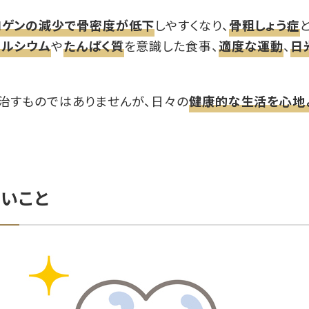
ロゲンの減少で骨密度が低下
しやすくなり、
骨粗しょう症
カルシウム
や
たんぱく質
を意識した食事、
適度な運動
、
日
治すものではありませんが、日々の
健康的な生活を心地
たいこと