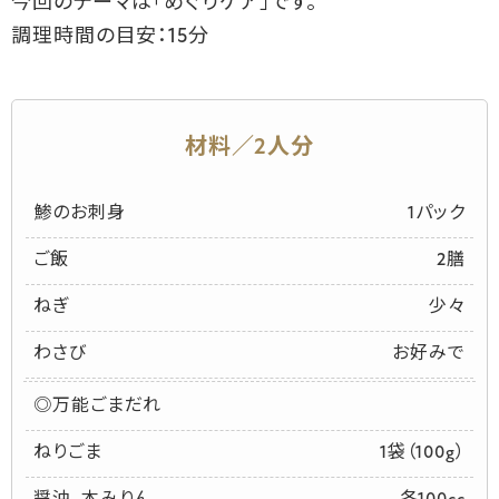
今回のテーマは「めぐりケア」です。
調理時間の目安：15分
材料／2人分
鯵のお刺身
1パック
ご飯
2膳
ねぎ
少々
わさび
お好みで
◎万能ごまだれ
ねりごま
1袋（100g）