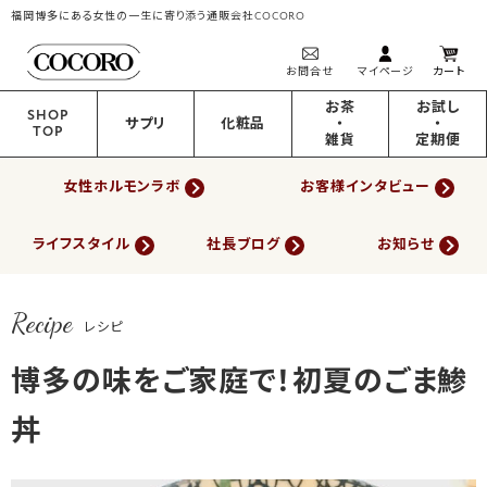
福岡博多にある女性の一生に寄り添う通販会社COCORO
お問合せ
マイページ
カート
お茶
お試し
SHOP
サプリ
化粧品
・
・
TOP
雑貨
定期便
女性ホルモンラボ
お客様インタビュー
ライフスタイル
社長ブログ
お知らせ
Recipe
レシピ
博多の味をご家庭で！初夏のごま鯵
丼