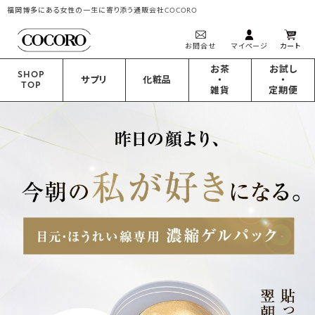
福岡博多にある女性の一生に寄り添う通販会社COCORO
お問合せ
マイページ
カート
お茶
お試し
SHOP
サプリ
化粧品
・
・
TOP
雑貨
定期便