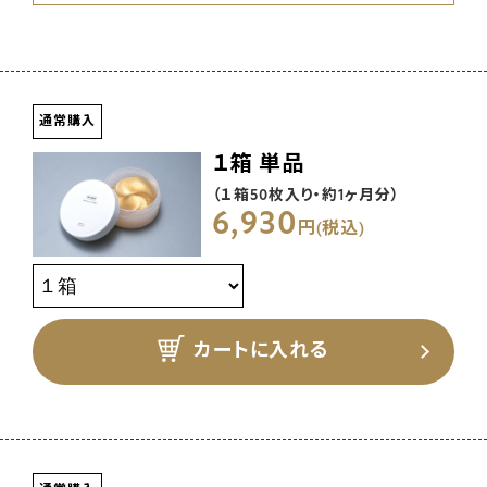
安心してご継続いただくために、 定期コ
ースはいつでも お休み・解約ができま
通常購入
す。
１箱 単品
（１箱50枚入り・約1ヶ月分）
定期便は1回のご購入でも休止・停止
6,930
円(税込)
が可能です。
初回送料無料
2回目以降より別途送料220円 (税込)
をいただきます。
カートに入れる
一度のお届けが11,000円 (税込)以上
のご注文は送料無料です。
２回目以降も
ずっとお得な24%OFF。
毎月お届け・2ヶ月ごとのお届けを選