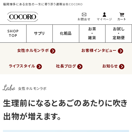
福岡博多にある女性の一生に寄り添う通販会社COCORO
お問合せ
マイページ
カート
お茶
お試し
SHOP
サプリ
化粧品
・
・
TOP
雑貨
定期便
女性ホルモンラボ
お客様インタビュー
ライフスタイル
社長ブログ
お知らせ
Labo
女性ホルモンラボ
生理前になるとあごのあたりに吹き
出物が増えます。