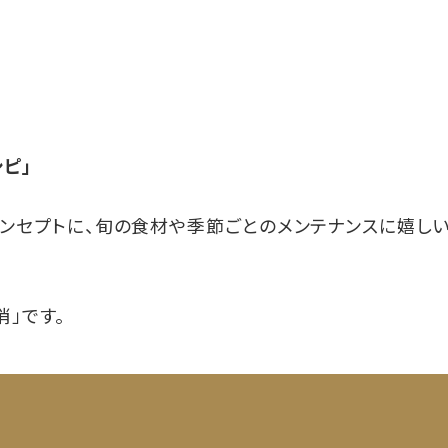
。
る
シピ」
をコンセプトに、旬の食材や季節ごとのメンテナンスに嬉し
」です。