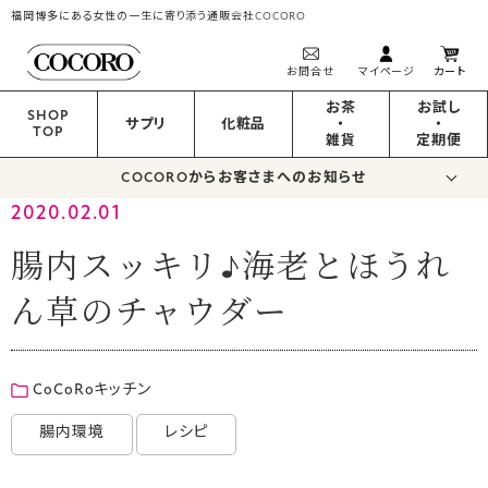
福岡博多にある女性の一生に寄り添う通販会社COCORO
お問合せ
マイページ
カート
お茶
お試し
SHOP
サプリ
化粧品
・
・
TOP
雑貨
定期便
COCOROからお客さまへのお知らせ
2020.02.01
腸内スッキリ♪海老とほうれ
ん草のチャウダー
CoCoRoキッチン
腸内環境
レシピ