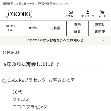
福岡博多にある女性の一生に寄り添う通販会社COCORO
お問合せ
マイページ
カート
お茶
お試し
SHOP
サプリ
化粧品
・
・
TOP
雑貨
定期便
COCOROからお客さまへのお知らせ
2019.04.15
5年ぶりに再会しました♪
CoCoRoプラセンタ
お客さまの声
30代
クチコミ
ココロプラセンタ