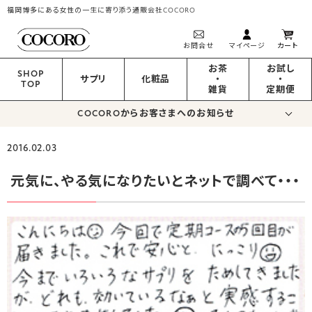
福岡博多にある女性の一生に寄り添う通販会社COCORO
お問合せ
マイページ
カート
お茶
お試し
SHOP
サプリ
化粧品
・
・
TOP
雑貨
定期便
COCOROからお客さまへのお知らせ
2016.02.03
元気に、やる気になりたいとネットで調べて・・・