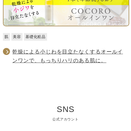
肌
美容
基礎化粧品
乾燥による小じわを目立たなくするオールイ
ンワンで、もっちりハリのある肌に。
SNS
公式アカウント