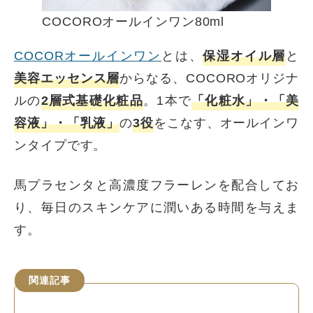
COCOROオールインワン80ml
COCORオールインワン
とは、
保湿オイル層
と
美容エッセンス層
からなる、COCOROオリジナ
ルの
2層式基礎化粧品
。1本で
「化粧水」・「美
容液」・「乳液」
の
3役
をこなす、オールインワ
ンタイプです。
馬プラセンタと高濃度フラーレンを配合してお
り、毎日のスキンケアに潤いある時間を与えま
す。
関連記事