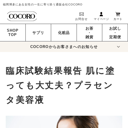
福岡博多にある女性の一生に寄り添う通販会社COCORO
お問合せ
マイページ
カート
お茶
お試し
SHOP
サプリ
化粧品
・
・
TOP
雑貨
定期便
COCOROからお客さまへのお知らせ
臨床試験結果報告 肌に塗
っても大丈夫？プラセン
タ美容液