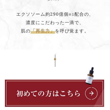
エクソソーム約290億個
配合の、
※1
濃度にこだわった一滴で、
肌の
「再生力」
を呼び覚ます。