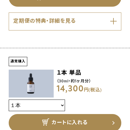
定期便の特典・詳細を見る
安心してご継続いただくために、 定期コ
ースはいつでも お休み・解約ができま
通常購入
す。
１本 単品
（30ml・約1ヶ月分）
定期便は1回のご購入でも休止・停止
14,300
円(税込)
が可能です。
いつでも送料無料
２回目以降も
ずっとお得な20%OFF。
毎月、２ヶ月毎、３ヶ月毎と、ご希望の
カートに入れる