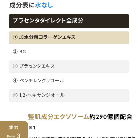
成分表に
水なし
プラセンタダイレクト全成分
① 加水分解コラーゲンエキス
② BG
③ プラセンタエキス
④ ペンチレングリコール
⑤ 1,2-ヘキサンジオール
整肌成分エクソソーム
約290億個配合
実力
※1
3
Point