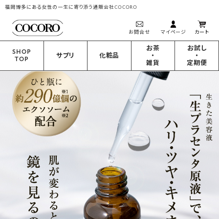
福岡博多にある女性の一生に寄り添う通販会社COCORO
お問合せ
マイページ
カート
お茶
お試し
SHOP
サプリ
化粧品
・
・
TOP
雑貨
定期便