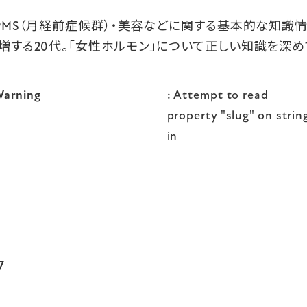
・PMS（月経前症候群）・美容などに関する基本的な知識
増する20代。「女性ホルモン」について正しい知識を深め
arning
: Attempt to read
property "slug" on strin
in
7