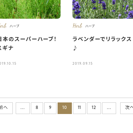
erb
Herb
ハーブ
ハーブ
日本のスーパーハーブ！
ラベンダーでリラックス
スギナ
♪
019.10.15
2019.09.15
前へ
...
8
9
10
11
12
...
次