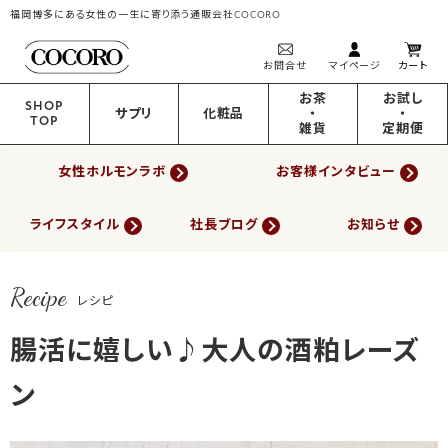
福岡博多にある女性の一生に寄り添う通販会社COCORO
お問合せ
マイページ
カート
お茶
お試し
SHOP
サプリ
化粧品
・
・
TOP
雑貨
定期便
女性ホルモンラボ
お客様インタビュー
ライフスタイル
社長ブログ
お知らせ
Recipe
レシピ
腸活に嬉しい♪大人の酒粕レーズ
ン