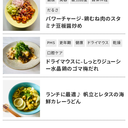
健康
美容
疲労回復
自律神経
だるさ
パワーチャージ-鶏むね肉のスタ
ミナ豆板醤炒め
PMS
更年期
健康
ドライマウス
乾燥
口腔ケア
ドライマウスに-しっとりジューシ
ー水晶鶏のゴマ梅だれ
ランチに最適♪ 帆立とレタスの海
鮮カレーうどん