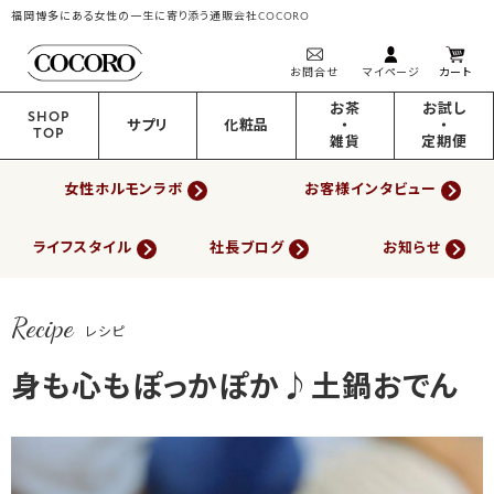
福岡博多にある女性の一生に寄り添う通販会社COCORO
お問合せ
マイページ
カート
お茶
お試し
SHOP
サプリ
化粧品
・
・
TOP
雑貨
定期便
女性ホルモンラボ
お客様インタビュー
ライフスタイル
社長ブログ
お知らせ
Recipe
レシピ
身も心もぽっかぽか♪土鍋おでん