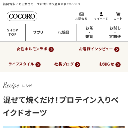
福岡博多にある女性の一生に寄り添う通販会社COCORO
お問合せ
マイページ
カート
お茶
お試し
SHOP
サプリ
化粧品
・
・
TOP
雑貨
定期便
女性ホルモンラボ
お客様インタビュー
ライフスタイル
社長ブログ
お知らせ
Recipe
レシピ
混ぜて焼くだけ！プロテイン入りベ
イクドオーツ