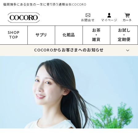
福岡博多にある女性の一生に寄り添う通販会社COCORO
お問合せ
マイページ
カート
お茶
お試し
SHOP
サプリ
化粧品
・
・
TOP
雑貨
定期便
COCOROからお客さまへのお知らせ