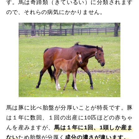
す。馬は奇蹄類（きているい）に分類されます
ので、それらの病気にかかりません。
馬は豚に比べ胎盤が分厚いことが特長です。豚
は１年に数回、１回の出産に10匹ほどの赤ちゃ
んを産みますが、
馬は１年に1回、1頭しか産ま
ない
ため胎盤が分厚く
成分の濃さが違います。