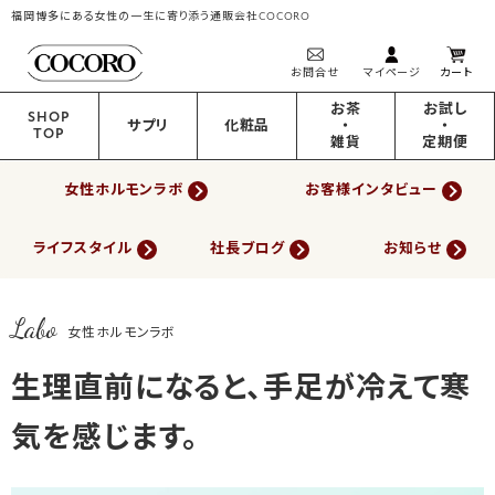
福岡博多にある女性の一生に寄り添う通販会社COCORO
お問合せ
マイページ
カート
お茶
お試し
SHOP
サプリ
化粧品
・
・
TOP
雑貨
定期便
女性ホルモンラボ
お客様インタビュー
ライフスタイル
社長ブログ
お知らせ
Labo
女性ホルモンラボ
生理直前になると、手足が冷えて寒
気を感じます。