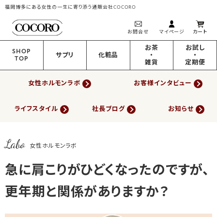
福岡博多にある女性の一生に寄り添う通販会社COCORO
お問合せ
マイページ
カート
お茶
お試し
SHOP
サプリ
化粧品
・
・
TOP
雑貨
定期便
女性ホルモンラボ
お客様インタビュー
ライフスタイル
社長ブログ
お知らせ
Labo
女性ホルモンラボ
急に肩こりがひどくなったのですが、
更年期と関係がありますか？