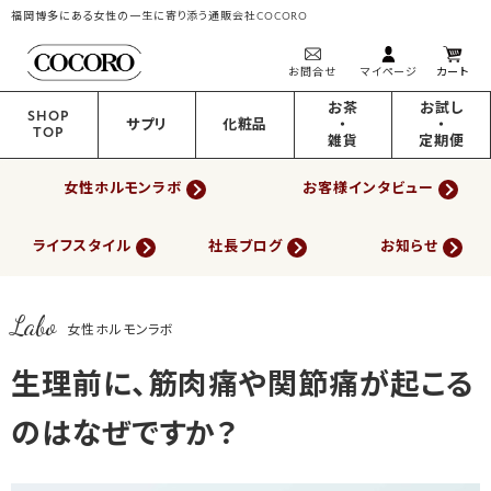
福岡博多にある女性の一生に寄り添う通販会社COCORO
お問合せ
マイページ
カート
お茶
お試し
SHOP
サプリ
化粧品
・
・
TOP
雑貨
定期便
女性ホルモンラボ
お客様インタビュー
ライフスタイル
社長ブログ
お知らせ
Labo
女性ホルモンラボ
生理前に、筋肉痛や関節痛が起こる
のはなぜですか？