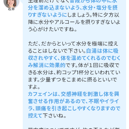
生理前だけでなく
普段から体の中に水
分を溜め込まないよう、水分・塩分を摂
りすぎないように
しましょう。特に夕方以
降に水分やアルコールを摂りすぎないよ
う心がけたいですね。
ただ、だからといって水分を極端に控え
ることはしないで下さい。
白湯は体に吸
収されやすく、体を温めてくれるのでむく
み解消に効果的
です。体が１回に吸収で
きる水分は、約コップ1杯分といわれてい
ます。少量ずつをこまめに摂るといいで
すよ。
カフェインは、交感神経を刺激し体を興
奮させる作用があるので、不眠やイライ
ラ、頭痛を引き起こしやすくなりますので
控えて
下さいね。