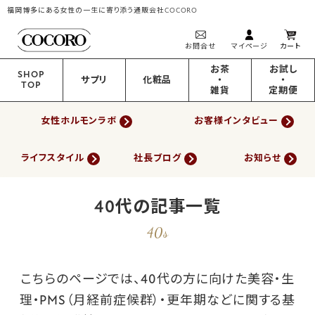
福岡博多にある女性の一生に寄り添う通販会社COCORO
お問合せ
マイページ
カート
お茶
お試し
SHOP
サプリ
化粧品
・
・
TOP
雑貨
定期便
女性ホルモンラボ
お客様インタビュー
ライフスタイル
社長ブログ
お知らせ
40代の記事一覧
40s
こちらのページでは、40代の方に向けた美容・生
理・PMS（月経前症候群）・更年期などに関する基