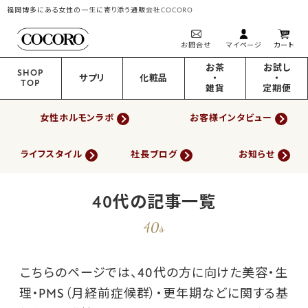
福岡博多にある女性の一生に寄り添う通販会社COCORO
お問合せ
マイページ
カート
お茶
お試し
SHOP
サプリ
化粧品
・
・
TOP
雑貨
定期便
女性ホルモンラボ
お客様インタビュー
ライフスタイル
社長ブログ
お知らせ
40代の記事一覧
40s
こちらのページでは、40代の方に向けた美容・生
理・PMS（月経前症候群）・更年期などに関する基