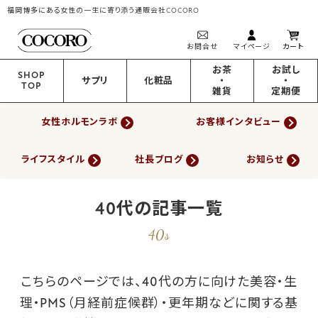
福岡博多にある女性の一生に寄り添う通販会社COCORO
お問合せ
マイページ
カート
お茶
お試し
SHOP
サプリ
化粧品
・
・
TOP
雑貨
定期便
女性ホルモンラボ
お客様インタビュー
ライフスタイル
社長ブログ
お知らせ
40代の記事一覧
40s
こちらのページでは、40代の方に向けた美容・生
理・PMS（月経前症候群）・更年期などに関する基