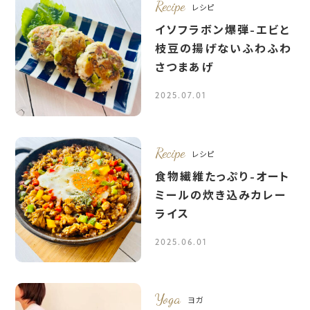
Recipe
レシピ
イソフラボン爆弾-エビと
枝豆の揚げないふわふわ
さつまあげ
2025.07.01
Recipe
レシピ
食物繊維たっぷり-オート
ミールの炊き込みカレー
ライス
2025.06.01
Yoga
ヨガ