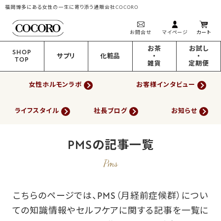
福岡博多にある女性の一生に寄り添う通販会社COCORO
お問合せ
マイページ
カート
お茶
お試し
SHOP
サプリ
化粧品
・
・
TOP
雑貨
定期便
女性ホルモンラボ
お客様インタビュー
ライフスタイル
社長ブログ
お知らせ
PMSの記事一覧
Pms
こちらのページでは、PMS（月経前症候群）につい
ての知識情報やセルフケアに関する記事を一覧に