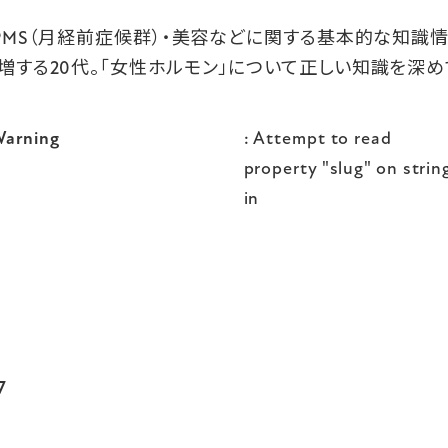
・PMS（月経前症候群）・美容などに関する基本的な知識
増する20代。「女性ホルモン」について正しい知識を深め
arning
: Attempt to read
property "slug" on strin
in
7