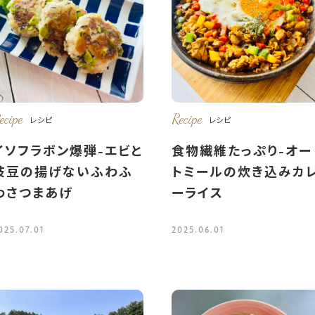
ecipe
Recipe
レシピ
レシピ
イソフラボン爆弾-エビと
食物繊維たっぷり-オー
枝豆の揚げないふわふ
トミールの炊き込みカ
わさつまあげ
ーライス
025.07.01
2025.06.01