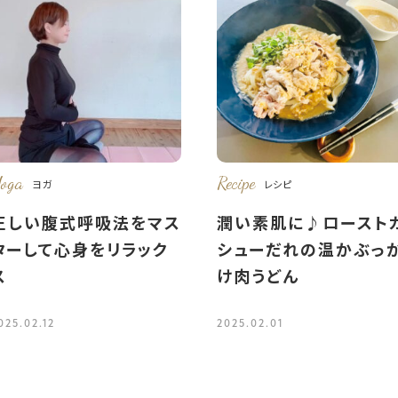
oga
Recipe
ヨガ
レシピ
正しい腹式呼吸法をマス
潤い素肌に♪ロースト
ターして心身をリラック
シューだれの温かぶっ
ス
け肉うどん
025.02.12
2025.02.01